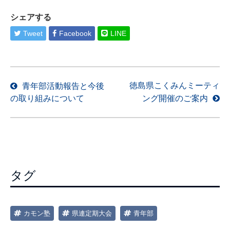
シェアする
Tweet
Facebook
LINE
投
徳島県こくみんミーティ
青年部活動報告と今後
の取り組みについて
ング開催のご案内
稿
ナ
ビ
ゲ
ー
シ
タグ
ョ
ン
カモン塾
県連定期大会
青年部